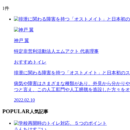
1件
神戸 翼
特定非営利活動法人エムアクト 代表理事
おすすめトイレ
排泄に関わる障害を持つ「オストメイト」と日本初のス
病気や障害はさまざまな種類があり、外見から分かりや
つと言え、この人工肛門や人工膀胱を造設した方々をオス
2022.02.10
POPULAR
人気記事
うんちはすごい