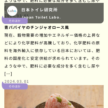
ような中で、肥料に必要な成分を多く含むし尿や
[…]
日本トイレ研究所
2024.03.01
Japan Toilet Labo.
そのほか
青パパイヤのチンジャオロース風
現在、穀物需要の増加やエネルギー価格の上昇な
どにより化学肥料が高騰しており、化学肥料の原
料を海外輸入に依存している日本においては、肥
料の国産化と安定供給が求められています。その
ような中で、肥料に必要な成分を多く含むし尿や
[…]
2024.03.01
そのほか