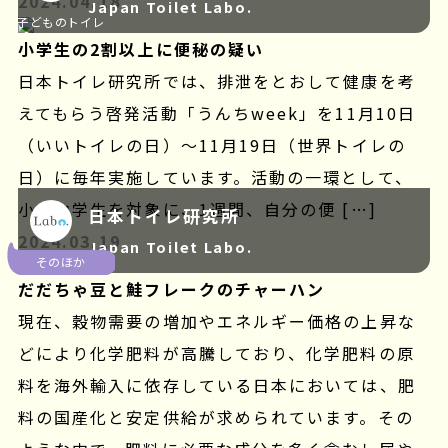
2024.04.18
Japan Toilet Labo.
子どものトイレ
お問い合わせ
小学生の2割以上に便秘の疑い
日本トイレ研究所では、排泄をとおして健康を考
えてもらう啓発活動「うんちweek」を11月10日
（いいトイレの日）～11月19日（世界トイレの
日）に毎年実施しています。活動の一環として、
小・中学生を対象に、1週間、自分の便 […]
日本トイレ研究所
2024.03.19
Japan Toilet Labo.
そのほか
だだちゃ豆と鮭フレークのチャーハン
現在、穀物需要の増加やエネルギー価格の上昇な
どにより化学肥料が高騰しており、化学肥料の原
料を海外輸入に依存している日本においては、肥
料の国産化と安定供給が求められています。その