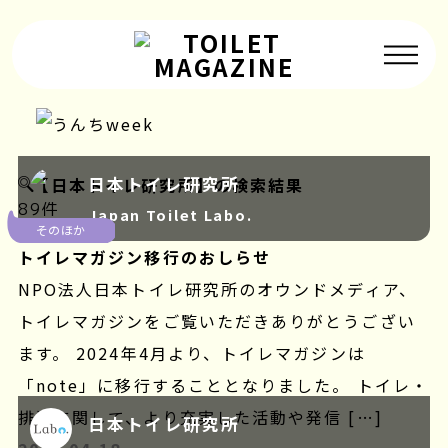
子どものトイレ
日本トイレ研究所
【日本トイレ研究所】の検索結果
災害時のトイレ
89件
Japan Toilet Labo.
そのほか
おすすめトイレ
トイレマガジン移行のおしらせ
うんちはすごい
NPO法人日本トイレ研究所のオウンドメディア、
トイレマガジンをご覧いただきありがとうござい
トイレムービー
ます。 2024年4月より、トイレマガジンは
そのほか
「note」に移行することとなりました。 トイレ・
排泄に関して、より充実した活動や発信 […]
日本トイレ研究所
トイレマガジンとは