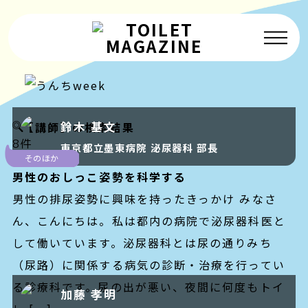
子どものトイレ
鈴木 基文
【講師】の検索結果
災害時のトイレ
8件
東京都立墨東病院 泌尿器科 部長
そのほか
おすすめトイレ
男性のおしっこ姿勢を科学する
うんちはすごい
男性の排尿姿勢に興味を持ったきっかけ みなさ
ん、こんにちは。私は都内の病院で泌尿器科医と
トイレムービー
して働いています。泌尿器科とは尿の通りみち
そのほか
（尿路）に関係する病気の診断・治療を行ってい
る診療科です。尿の出が悪い、夜間に何度もトイ
加藤 孝明
トイレマガジンとは