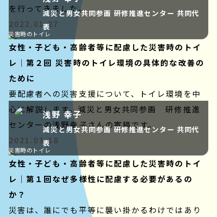
を行ってきました。
減災と男女共同参画 研修推進センター 共同代
2022.01.27
表
災害時のトイレ
女性・子ども・高齢者等に配慮した災害時のトイ
レ｜第２回 災害時のトイレ環境の具体的な改善の
ために
要配慮者への災害支援について、トイレ環境を中
心に解説します。減災と男女共同参画 研修推進
浅野 幸子
センターの浅野幸子さんの寄稿です。
減災と男女共同参画 研修推進センター 共同代
2021.03.18
表
災害時のトイレ
女性・子ども・高齢者等に配慮した災害時のトイ
レ｜第１回なぜ多様性に配慮する必要があるの
か？
災害は、誰にでも平等に襲い掛かるわけではあり