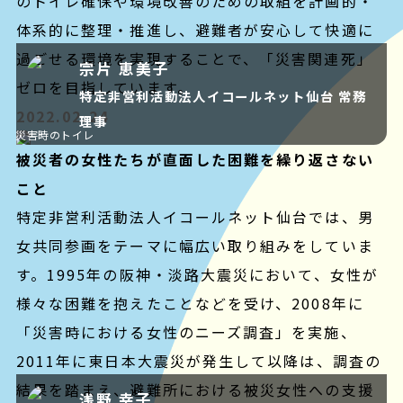
のトイレ確保や環境改善のための取組を計画的・
体系的に整理・推進し、避難者が安心して快適に
過ごせる環境を実現することで、「災害関連死」
宗片 恵美子
ゼロを目指しています。
特定非営利活動法人イコールネット仙台 常務
2022.02.24
理事
災害時のトイレ
被災者の女性たちが直面した困難を繰り返さない
こと
特定非営利活動法人イコールネット仙台では、男
女共同参画をテーマに幅広い取り組みをしていま
す。1995年の阪神・淡路大震災において、女性が
様々な困難を抱えたことなどを受け、2008年に
「災害時における女性のニーズ調査」を実施、
2011年に東日本大震災が発生して以降は、調査の
結果を踏まえ、避難所における被災女性への支援
浅野 幸子