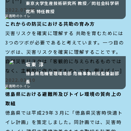
レ […]
東京大学生産技術研究所 教授／同社会科学研
2022.07.28
お問い合わせ
究所 特任教授
災害時のトイレ
これからの防災における共助の育み方
災害リスクを確実に理解する 共助を育むためには
3つのツボが必要であると考えています。一つ目の
ツボは、災害リスクを確実に理解することです。
自然災害リスクは「客観的に与えられるものでは
坂東 淳
なく、主観的に作り出すもの」です。例えば […]
徳島県危機管理環境部 危機事象統括監兼副部
2022.03.10
長
災害時のトイレ
徳島県における避難所及びトイレ環境の質向上の
取組
徳島県では平成29年３月に「徳島県災害時快適ト
イレ計画」を策定しました。同計画では、災害時