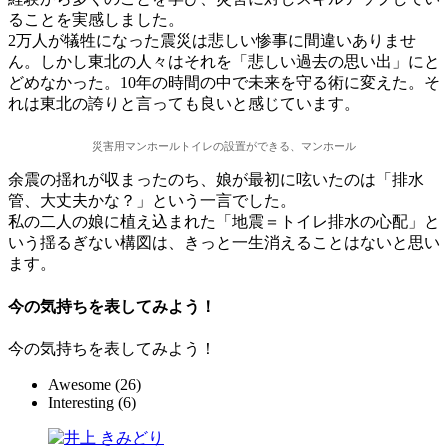
ることを実感しました。
2万人が犠牲になった震災は悲しい惨事に間違いありませ
ん。しかし東北の人々はそれを「悲しい過去の思い出」にと
どめなかった。10年の時間の中で未来を守る術に変えた。そ
れは東北の誇りと言っても良いと感じています。
災害用マンホールトイレの設置ができる、マンホール
余震の揺れが収まったのち、娘が最初に呟いたのは「排水
管、大丈夫かな？」という一言でした。
私の二人の娘に植え込まれた「地震＝トイレ排水の心配」と
いう揺るぎない構図は、きっと一生消えることはないと思い
ます。
今の気持ちを表してみよう！
今の気持ちを表してみよう！
Awesome
(
26
)
Interesting
(
6
)