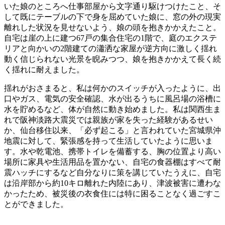
いた娘のところへ仕事部屋から文字通り駆けつけたこと、そ
して既にテーブルの下で身を屈めていた娘に、窓の外の現実
離れした状況を見せないよう、娘の頭を抱きかかえたこと。
自宅は崖の上に建つ67戸の集合住宅の1階で、庭のエクステ
リアと向かいの2階建ての瀟洒な家屋が逆方向に激しく揺れ
動く信じられない光景を睨みつつ、娘を抱きかかえて長く続
く揺れに耐えました。
揺れがおさまると、私は何かのスイッチが入ったように、出
口やガス、電気の安全確認、水が出るうちに風呂場の浴槽に
水を貯めるなど、体が自然に動き始めました。私は関西生ま
れで阪神淡路大震災では親族が家を失った経験があるせい
か、仙台移住以来、「必ず起こる」と言われていた宮城県沖
地震に対して、緊張感を持って生活していたように思いま
す。水や乾電池、携帯トイレを備蓄する、胸の位置より高い
場所に家具や生活用品を置かない、自宅の食器棚はすべて耐
震ハッチにするなど自分なりに策を講じていたうえに、自宅
は沿岸部から約10キロ離れた内陸にあり、津波被害に遭わな
かったため、被災後の衣食住には特に困ることなく過ごすこ
とができました。