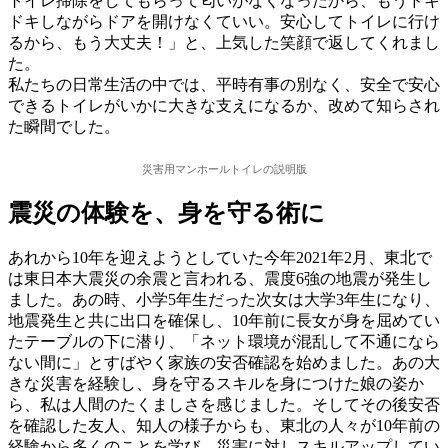
トイレ掃除をしてもらって匂いがなくなったから、もうドキ
ドキしながらドアを開けなくていい。安心してトイレに行け
るから、もう大丈夫！」と、上気した笑顔で返してくれまし
た。
私たちの日常生活の中では、平時有事の別なく、安全で安心
できるトイレがいかに大きな支えになるか、改めて知らされ
た瞬間でした。
災害用マンホールトイレの説明版
震災の体験を、身を守る術に
あれから10年を迎えようとしていた今年2021年2月、東北で
は東日本大震災の余震と言われる、震度6強の地震が発生し
ました。あの時、小学5年生だった次女は大学3年生になり、
地震発生と共に出口を確保し、10年前に長女が身を屈めてい
たテーブルの下に潜り、「ネット環境が混乱して不通になら
ない間に」とすばやく家族の安否確認を始めました。あの大
きな災害を経験し、身を守るスキルを身につけた娘の姿か
ら、私は人間のたくましさを感じました。そしてその後安否
を確認した友人、知人の様子からも、東北の人々が10年前の
経験から多くのことを学び、災害に対しスキルアップしてい