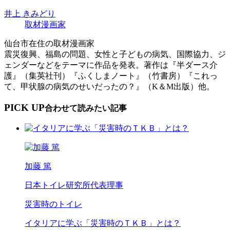
井上 きみどり
取材漫画家
仙台市在住の取材漫画家
震災復興、福島の問題、女性と子どもの病気、国際協力、ジ
ェンダーなどをテーマに作品を発表。著作は『半ダース介
護』（集英社刊）『ふくしまノート』（竹書房）『これっ
て、甲状腺の病気のせいだったの？』（K＆M出版）他。
PICK UP
合わせて読みたい記事
加藤 篤
日本トイレ研究所代表理事
災害時のトイレ
イタリアに学ぶ「災害時のＴＫＢ」とは？