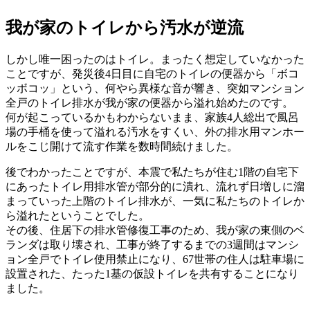
我が家のトイレから汚水が逆流
しかし唯一困ったのはトイレ。まったく想定していなかった
ことですが、発災後4日目に自宅のトイレの便器から「ボコ
ッボコッ」という、何やら異様な音が響き、突如マンション
全戸のトイレ排水が我が家の便器から溢れ始めたのです。
何が起こっているかもわからないまま、家族4人総出で風呂
場の手桶を使って溢れる汚水をすくい、外の排水用マンホー
ルをこじ開けて流す作業を数時間続けました。
後でわかったことですが、本震で私たちが住む1階の自宅下
にあったトイレ用排水管が部分的に潰れ、流れず日増しに溜
まっていった上階のトイレ排水が、一気に私たちのトイレか
ら溢れたということでした。
その後、住居下の排水管修復工事のため、我が家の東側のベ
ランダは取り壊され、工事が終了するまでの3週間はマンシ
ョン全戸でトイレ使用禁止になり、67世帯の住人は駐車場に
設置された、たった1基の仮設トイレを共有することになり
ました。