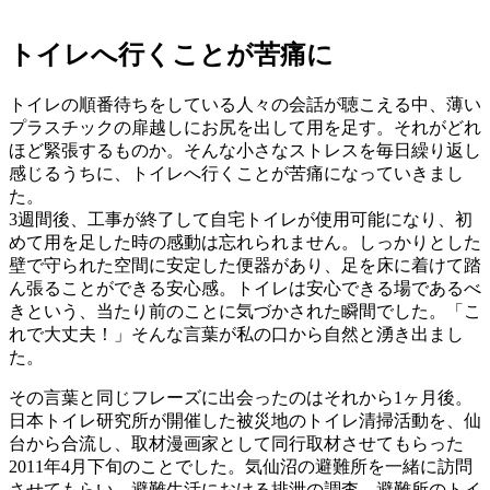
トイレへ行くことが苦痛に
トイレの順番待ちをしている人々の会話が聴こえる中、薄い
プラスチックの扉越しにお尻を出して用を足す。それがどれ
ほど緊張するものか。そんな小さなストレスを毎日繰り返し
感じるうちに、トイレへ行くことが苦痛になっていきまし
た。
3週間後、工事が終了して自宅トイレが使用可能になり、初
めて用を足した時の感動は忘れられません。しっかりとした
壁で守られた空間に安定した便器があり、足を床に着けて踏
ん張ることができる安心感。トイレは安心できる場であるべ
きという、当たり前のことに気づかされた瞬間でした。「こ
れで大丈夫！」そんな言葉が私の口から自然と湧き出まし
た。
その言葉と同じフレーズに出会ったのはそれから1ヶ月後。
日本トイレ研究所が開催した被災地のトイレ清掃活動を、仙
台から合流し、取材漫画家として同行取材させてもらった
2011年4月下旬のことでした。気仙沼の避難所を一緒に訪問
させてもらい、避難生活における排泄の調査、避難所のトイ